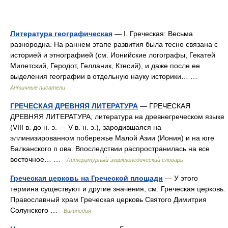
Литература географическая
— I. Греческая: Весьма
разнородна. На раннем этапе развития была тесно связана с
историей и этнографией (см. Ионийские логографы, Гекатей
Милетский, Геродот, Гелланик, Ктесий), и даже после ее
выделения географии в отдельную науку историки… …
Античные писатели
ГРЕЧЕСКАЯ ДРЕВНЯЯ ЛИТЕРАТУРА
— ГРЕЧЕСКАЯ
ДРЕВНЯЯ ЛИТЕРАТУРА, литература на древнегреческом языке
(VIII в. до н. э. — V в. н. э.), зародившаяся на
эллинизированном побережье Малой Азии (Иония) и на юге
Балканского п ова. Впоследствии распространилась на все
восточное… …
Литературный энциклопедический словарь
Греческая церковь на Греческой площади
— У этого
термина существуют и другие значения, см. Греческая церковь.
Православный храм Греческая церковь Святого Димитрия
Солунского …
Википедия