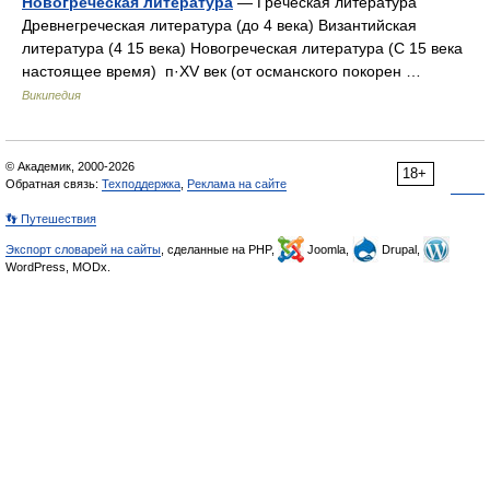
Новогреческая литература
— Греческая литература
Древнегреческая литература (до 4 века) Византийская
литература (4 15 века) Новогреческая литература (С 15 века
настоящее время) п·XV век (от османского покорен …
Википедия
© Академик, 2000-2026
18+
Обратная связь:
Техподдержка
,
Реклама на сайте
👣 Путешествия
Экспорт словарей на сайты
, сделанные на PHP,
Joomla,
Drupal,
WordPress, MODx.