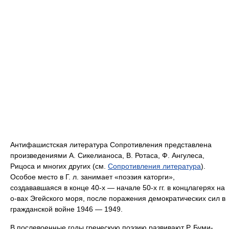
Антифашистская литература Сопротивления представлена
произведениями А. Сикелианоса, В. Ротаса, Ф. Ангулеса,
Рицоса и многих других (см.
Сопротивления литература
).
Особое место в Г. л. занимает «поэзия каторги»,
создававшаяся в конце 40-х — начале 50‑х гг. в концлагерях на
о-вах Эгейского моря, после поражения демократических сил в
гражданской войне 1946 — 1949.
В послевоенные годы греческую поэзию развивают Р. Буми-