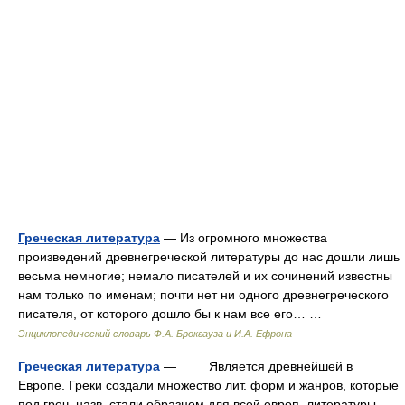
Греческая литература
— Из огромного множества
произведений древнегреческой литературы до нас дошли лишь
весьма немногие; немало писателей и их сочинений известны
нам только по именам; почти нет ни одного древнегреческого
писателя, от которого дошло бы к нам все его… …
Энциклопедический словарь Ф.А. Брокгауза и И.А. Ефрона
Греческая литература
— Является древнейшей в
Европе. Греки создали множество лит. форм и жанров, которые
под греч. назв. стали образцом для всей европ. литературы