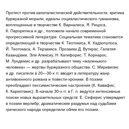
Протест против капиталистической действительности, критика
буржуазной морали, идеалы социалистического гуманизма,
воплощенные в творчестве К. Варналиса, Я. Рицоса,
К. Пароритиса и др., положили начало современной
прогрессивной литературе. Социальная тематика становится
определяющей в творчестве К. Теотокиса, К. Хадзопулоса,
Й. Теотокаса, А. Терзакиса. Прозаики Д. Вутирас, Галатия
Казандзаки, Эли Алексиу, Н. Катифорис. Т. Корнарос,
М. Лундемис и др. разрабатывают тему «маленького
человека» — жертвы буржуазного общества. С. Миривилис
и др. писатели в 20—30‑х гг. вводят в литературу жанр
антивоенного романа и повести-хроники. В поэзии
преобладают пессимистические настроения (К. Кавафис,
К. Кариотакис). В начале 30‑х гг. в Г. л. ведутся интенсивные
поиски новых выразительных средств. Е. Сеферис утверждает
в поэзии верлибр; драматические раздумья над судьбами
греческого народа определили облик его поэзии.