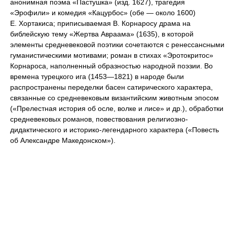
анонимная поэма «Пастушка» (изд. 1627), трагедия
«Эрофили» и комедия «Кацурбос» (обе — около 1600)
Е. Хортакиса; приписываемая В. Корнаросу драма на
библейскую тему «Жертва Авраама» (1635), в которой
элементы средневековой поэтики сочетаются с ренессансными
гуманистическими мотивами; роман в стихах «Эротокритос»
Корнароса, наполненный образностью народной поэзии. Во
времена турецкого ига (1453—1821) в народе были
распространены переделки басен сатирического характера,
связанные со средневековым византийским животным эпосом
(«Прелестная история об осле, волке и лисе» и др.), обработки
средневековых романов, повествования религиозно-
дидактического и историко-легендарного характера («Повесть
об Александре Македонском»).