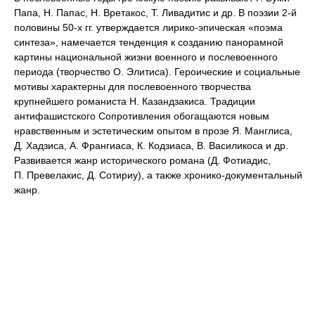
Папа, Н. Папас, Н. Вретакос, Т. Ливадитис и др. В поэзии 2‑й
половины 50‑х гг. утверждается лирико-эпическая «поэма
синтеза», намечается тенденция к созданию панорамной
картины национальной жизни военного и послевоенного
периода (творчество О. Элитиса). Героические и социальные
мотивы характерны для послевоенного творчества
крупнейшего романиста Н. Казандзакиса. Традиции
антифашистского Сопротивления обогащаются новым
нравственным и эстетическим опытом в прозе Я. Манглиса,
Д. Хадзиса, А. Франгиаса, К. Кодзиаса, В. Василикоса и др.
Развивается жанр исторического романа (Д. Фотиадис,
П. Превелакис, Д. Сотириу), а также хронико-документальный
жанр.