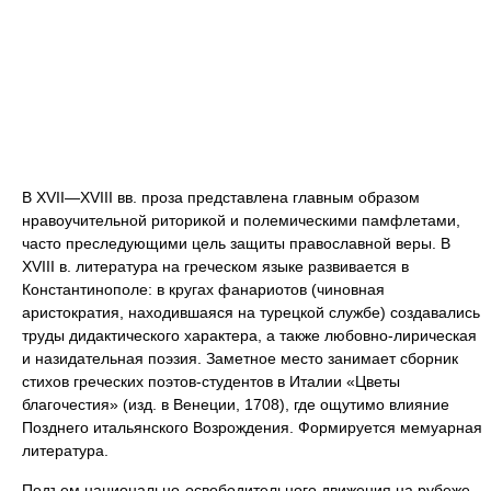
В XVII—XVIII вв. проза представлена главным образом
нравоучительной риторикой и полемическими памфлетами,
часто преследующими цель защиты православной веры. В
XVIII в. литература на греческом языке развивается в
Константинополе: в кругах фанариотов (чиновная
аристократия, находившаяся на турецкой службе) создавались
труды дидактического характера, а также любовно-лирическая
и назидательная поэзия. Заметное место занимает сборник
стихов греческих поэтов-студентов в Италии «Цветы
благочестия» (изд. в Венеции, 1708), где ощутимо влияние
Позднего итальянского Возрождения. Формируется мемуарная
литература.
Подъем национально-освободительного движения на рубеже