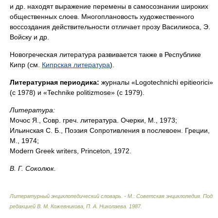
и др. находят выражение перемены в самосознании широких
общественных слоев. Многоплановость художественного
воссоздания действительности отличает прозу Василикоса, Э.
Войску и др.
Новогреческая литература развивается также в Республике
Кипр (см.
Кипрская литература
).
Литературная периодика:
журналы «Logotechnichi epitieorici»
(с 1978) и «Technike politizmose» (с 1979).
Литература:
Мочос Я., Совр. греч. литература. Очерки, М., 1973;
Ильинская С. Б., Поэзия Сопротивления в послевоен. Греции,
М., 1974;
Modern Greek writers, Princeton, 1972.
В. Г. Соколюк.
Литературный энциклопедический словарь. - М.: Советская энциклопедия
.
Под
редакцией В. М. Кожевникова, П. А. Николаева
.
1987
.